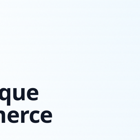
 que
merce