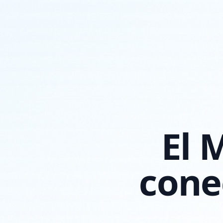
El 
cone