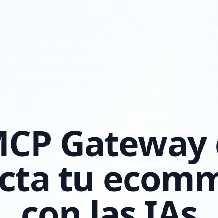
MCP Gateway
cta tu ecom
con las IAs